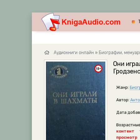
Аудиокниги онлайн
»
Биографии, мемуар
Они игра
Гродзенс
Жанр:
Биог
Автор:
Анто
Дата добав
Возрастные
контент 
просмотр