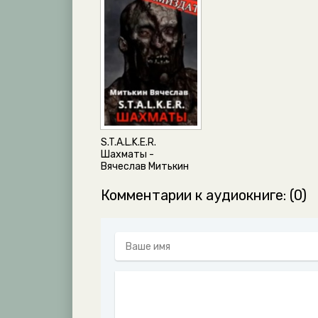
25_Oni_igrali_v_shahmaty
26_Oni_igrali_v_shahmaty
27_Oni_igrali_v_shahmaty
28_Oni_igrali_v_shahmaty
29_Oni_igrali_v_shahmaty
30_Oni_igrali_v_shahmaty
S.T.A.L.K.E.R.
Шахматы -
Вячеслав Митькин
Комментарии к аудиокниге: (0)