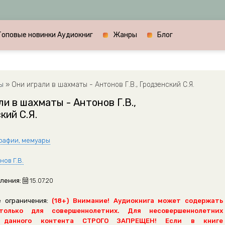
Топовые новинки Аудиокниг
Жанры
Блог
ы
» Они играли в шахматы - Антонов Г.В., Гродзенский С.Я.
ли в шахматы - Антонов Г.В.,
кий С.Я.
рафии, мемуары
нов Г.В.
ления:
15.07.20
 ограничения:
(18+) Внимание! Аудиокнига может содержать
только для совершеннолетних. Для несовершеннолетних
 данного контента СТРОГО ЗАПРЕЩЕН! Если в книге