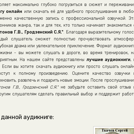
воляет максимально глубоко погрузиться в сюжет и переживани
гу онлайн
или скачать её для удобного прослушивания в любо
енно качественную запись с профессиональной озвучкой. Эт
нников жанра, так и для тех, кто только начинает знакомиться 
онов Г.В., Гродзенский С.Я."
. Благодаря выразительному голос
аждый слушатель сможет полностью прочувствовать атмосфер
лубокая драма или увлекательное приключение. Формат аудиокниг
жизни - вы можете слушать в дороге, во время тренировок, н
приятным. На нашем сайте представлены
лучшие аудиокниги
, 
 Если вы хотите скачать аудиокнигу или просто слушать онлайн
ступ к полному произведению. Оцените качество озвучки 
хновить, развлечь и подарить новые эмоции. После прослушивани
нов Г.В., Гродзенский С.Я."
не забудьте оставить свой отзыв 
ругим слушателям сделать правильный выбор и поддержит работ
 данной аудикниге: