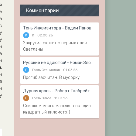
я
Комментарии
е
а
с
Тень Инквизитора - Вадим Панов
у
K
K
02.08.26
у
Закрутил сюжет с первых слов
и
Светланы
а
и
Русские не сдаются! - Роман Злотников
,
Г
Гость Станислав
01.03.26
и
Прогиб засчитан. В мусорку.
я
и
Дурная кровь - Роберт Гэлбрейт
у
Г
Гость Ольга
11.01.26
Слишком много маньяков на один
квадратный километр))