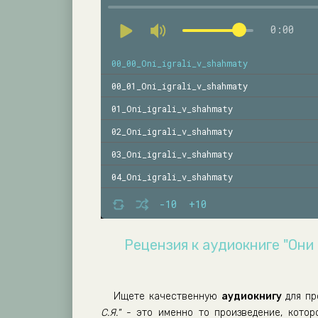
0:00
00_00_Oni_igrali_v_shahmaty
00_01_Oni_igrali_v_shahmaty
01_Oni_igrali_v_shahmaty
02_Oni_igrali_v_shahmaty
03_Oni_igrali_v_shahmaty
04_Oni_igrali_v_shahmaty
05_Oni_igrali_v_shahmaty
-10
+10
06_Oni_igrali_v_shahmaty
Рецензия к аудиокниге "Они 
07_Oni_igrali_v_shahmaty
08_Oni_igrali_v_shahmaty
09_Oni_igrali_v_shahmaty
Ищете качественную
аудиокнигу
для пр
С.Я."
- это именно то произведение, котор
10_Oni_igrali_v_shahmaty