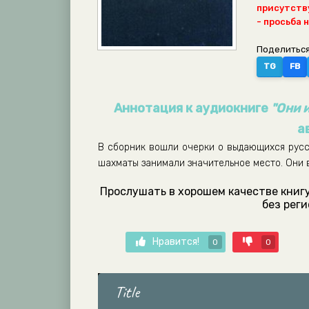
присутству
- просьба 
Поделиться
TG
FB
Аннотация к аудиокниге
"Они 
а
В сборник вошли очерки о выдающихся русск
шахматы занимали значительное место. Они в
Прослушать в хорошем качестве книгу 
без рег
Нравится!
0
0
Title