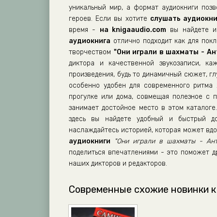
уникальный мир, а формат аудиокниги поз
11_Oni_igrali_v_shahmaty
героев. Если вы хотите
слушать аудиокни
12_Oni_igrali_v_shahmaty
время -
на knigaaudio.com
вы найдете им
аудиокнига
отлично подходит как для покло
13_Oni_igrali_v_shahmaty
творчеством
"Они играли в шахматы - Ант
14_Oni_igrali_v_shahmaty
диктора и качественной звукозаписи, к
произведения, будь то динамичный сюжет, г
15_Oni_igrali_v_shahmaty
особенно удобен для современного ритма 
16_Oni_igrali_v_shahmaty
прогулке или дома, совмещая полезное с 
17_Oni_igrali_v_shahmaty
занимает достойное место в этом каталоге.
здесь вы найдете удобный и быстрый до
18_Oni_igrali_v_shahmaty
наслаждайтесь историей, которая может вдо
19_Oni_igrali_v_shahmaty
аудиокниги
"Они играли в шахматы - Анто
20_Oni_igrali_v_shahmaty
поделиться впечатлениями - это поможет д
наших дикторов и редакторов.
21_Oni_igrali_v_shahmaty
22_Oni_igrali_v_shahmaty
Современные схожие новинки к
23_Oni_igrali_v_shahmaty
24_Oni_igrali_v_shahmaty