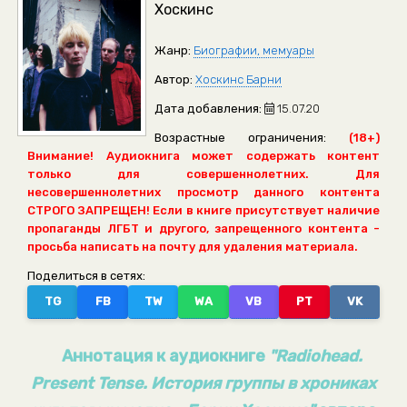
Хоскинс
Жанр:
Биографии, мемуары
Автор:
Хоскинс Барни
Дата добавления:
15.07.20
Возрастные ограничения:
(18+)
Внимание! Аудиокнига может содержать контент
только для совершеннолетних. Для
несовершеннолетних просмотр данного контента
СТРОГО ЗАПРЕЩЕН! Если в книге присутствует наличие
пропаганды ЛГБТ и другого, запрещенного контента -
просьба написать на почту для удаления материала.
Поделиться в сетях:
TG
FB
TW
WA
VB
PT
VK
Аннотация к аудиокниге
"Radiohead.
Present Tense. История группы в хрониках