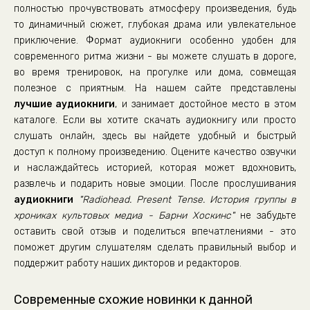
08_02_Retsenziya-na-In-Rainbows.
полностью прочувствовать атмосферу произведения, будь
то динамичный сюжет, глубокая драма или увлекательное
08_03_Retsenziya-na-Familial-Fila-Selueya.
приключение. Формат аудиокниги особенно удобен для
08_04_Retsenziya-na-The-King-of-Limbs.
современного ритма жизни - вы можете слушать в дороге,
08_05_Dzhonni-Grinvud-Chto-ya-delayu-Prosto-bespokoyus-o-
во время тренировок, на прогулке или дома, совмещая
полезное с приятным. На нашем сайте представлены
08_06_Retsenziya-na-Amok-gruppa-Atmos-For-Peace
лучшие аудиокниги
, и занимает достойное место в этом
08_07_V-komnate-s-Radiohead.
каталоге. Если вы хотите скачать аудиокнигу или просто
слушать онлайн, здесь вы найдете удобный и быстрый
доступ к полному произведению. Оцените качество озвучки
и наслаждайтесь историей, которая может вдохновить,
развлечь и подарить новые эмоции. После прослушивания
аудиокниги
"Radiohead. Present Tense. История группы в
хрониках культовых медиа - Барни Хоскинс"
не забудьте
оставить свой отзыв и поделиться впечатлениями - это
поможет другим слушателям сделать правильный выбор и
поддержит работу наших дикторов и редакторов.
Современные схожие новинки к данной