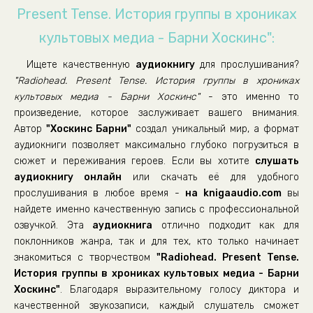
04_04_Gruppa-goda-Radiohead.
Present Tense. История группы в хрониках
05_01_Karma-Police.
культовых медиа - Барни Хоскинс":
05_02_Kid-A-revolyutsiya-v-golove.
Ищете качественную
аудиокнигу
для прослушивания?
05_03_Kid-A-Normalnyy-albom.
"Radiohead. Present Tense. История группы в хрониках
06_01_Chya-armiya-Glava-1.-Retsenziya-na-Amnesiac.
культовых медиа - Барни Хоскинс"
- это именно то
произведение, которое заслуживает вашего внимания.
06_02_Kak-Radiohead-nauchilis-nenavidet-bombu.
Автор
"Хоскинс Барни"
создал уникальный мир, а формат
06_03_Retsenziya-na-I-Might-Be-Wrong-Live-Recordings
аудиокниги позволяет максимально глубоко погрузиться в
сюжет и переживания героев. Если вы хотите
слушать
07_01_Rtsenziya-na-Hail-to-the-Thief.
аудиокнигу онлайн
или скачать её для удобного
прослушивания в любое время -
07_02_Zanimaytes-rokom-a-ne-voynoy-Intervyu-s-Tomom-York
на knigaaudio.com
вы
найдете именно качественную запись с профессиональной
07_03_Istoriya-Chokki.
озвучкой. Эта
аудиокнига
отлично подходит как для
поклонников жанра, так и для тех, кто только начинает
07_04_Radiohead-ili-Filosofiya-pop-muzyki.
знакомиться с творчеством
"Radiohead. Present Tense.
07_05_Tom-York-svobodnyy-agent.
История группы в хрониках культовых медиа - Барни
08_01_OK-Computer-pochemu-muzykalnaya-industriya-tak-boit
Хоскинс"
. Благодаря выразительному голосу диктора и
качественной звукозаписи, каждый слушатель сможет