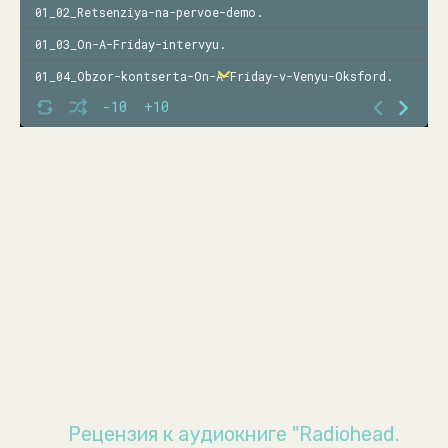
01_02_Retsenziya-na-pervoe-demo.
01_03_On-A-Friday-intervyu.
01_04_Obzor-kontserta-On-A-Friday-v-Venyu-Oksford.
-10
+10
02_01_Obzor-kontserta-Radiohead-v-Richmonde-Brayton
02_02_Retsenziya-na-Pablo-Honey
02_03_Creep-vnezapno-stala-znamenitoy.
02_04_Iz-spalni-vo-vselennuyu.
03_01_Retsenziya-na-The-Bends.
03_02_Mirovoy-klass-kak-Radiohead-podarila-nam-The-Bends.
03_03_Ne-nazyvayte-ih-britpopom.
04_01_Vecherinka
04_02_Retsenziya-na-OK-Computer.
04_03_Radiohedlaynery.
Рецензия к аудиокниге "Radiohead.