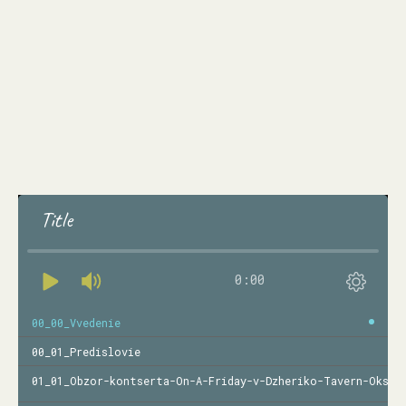
Title
0:00
00_00_Vvedenie
00_01_Predislovie
01_01_Obzor-kontserta-On-A-Friday-v-Dzheriko-Tavern-Oksfo