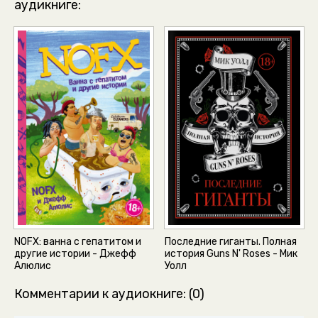
аудикниге:
NOFX: ванна с гепатитом и
Последние гиганты. Полная
другие истории - Джефф
история Guns N' Roses - Мик
Алюлис
Уолл
Комментарии к аудиокниге: (0)