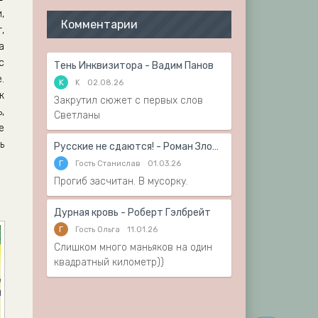
,
Комментарии
,
а
с
Тень Инквизитора - Вадим Панов
.
K
K
02.08.26
к
Закрутил сюжет с первых слов
,
Светланы
е
ь
Русские не сдаются! - Роман Злотников
Г
Гость Станислав
01.03.26
Прогиб засчитан. В мусорку.
Дурная кровь - Роберт Гэлбрейт
Г
Гость Ольга
11.01.26
Слишком много маньяков на один
квадратный километр))