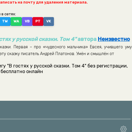
написать на почту для удаления материала.
 в сетях:
TW
WA
VB
PT
VK
стях у русской сказки. Том 4"
автора
Неизвестно
казки. Первая – про «чудесного мальчика» Евсея, учившего уму
 эту сказку писатель Андрей Платонов. Умён и смышлён от
у "В гостях у русской сказки. Том 4" без регистрации,
бесплатно онлайн