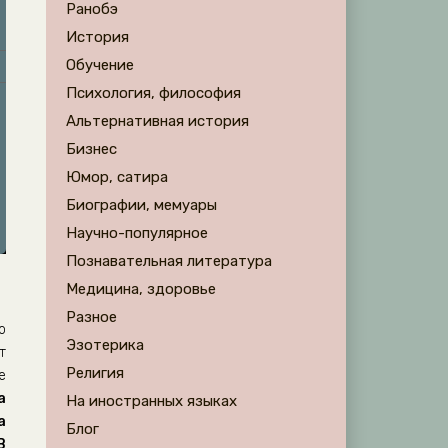
Ранобэ
История
Обучение
Психология, философия
Альтернативная история
Бизнес
Юмор, сатира
Биографии, мемуары
Научно-популярное
Познавательная литература
Медицина, здоровье
Разное
о
Эзотерика
т
Религия
е
а
На иностранных языках
а
Блог
В