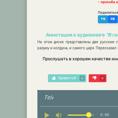
- просьба 
Поделиться
TG
FB
Аннотация к аудиокниге
"В го
На этом диске представлены две русские с
разуму и колдуна, и самого царя. Пересказал
Прослушать в хорошем качестве книг
Нравится!
0
0
Title
0:00