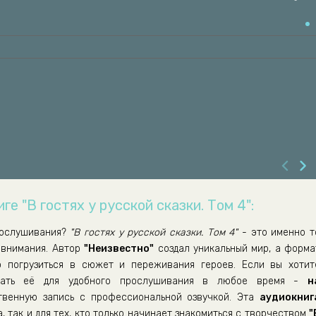
ге "В гостях у русской сказки. Том 4":
ослушивания?
"В гостях у русской сказки. Том 4"
- это именно т
 внимания. Автор
"Неизвестно"
создал уникальный мир, а форма
о погрузиться в сюжет и переживания героев. Если вы хотит
ать её для удобного прослушивания в любое время -
н
венную запись с профессиональной озвучкой. Эта
аудиокниг
, так и для тех, кто только начинает знакомиться с творчеством
"