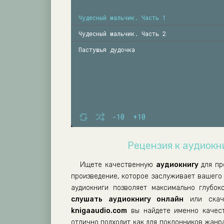
Чудесный мальчик. Часть 1
Чудесный мальчик. Часть 2
Пастушья дудочка
-10
+10
Рецензия к аудиокни
Ищете качественную
аудиокнигу
для пр
произведение, которое заслуживает вашего
аудиокниги позволяет максимально глубок
слушать аудиокнигу онлайн
или скач
knigaaudio.com
вы найдете именно качест
отлично подходит как для поклонников жанра