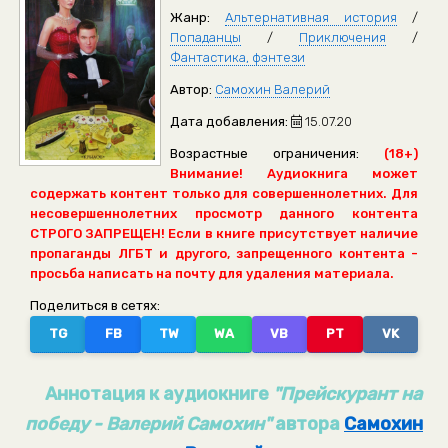
Жанр:
Альтернативная история
/
Попаданцы
/
Приключения
/
Фантастика, фэнтези
Автор:
Самохин Валерий
Дата добавления:
15.07.20
Возрастные ограничения:
(18+)
Внимание! Аудиокнига может
содержать контент только для совершеннолетних. Для
несовершеннолетних просмотр данного контента
СТРОГО ЗАПРЕЩЕН! Если в книге присутствует наличие
пропаганды ЛГБТ и другого, запрещенного контента -
просьба написать на почту для удаления материала.
Поделиться в сетях:
TG
FB
TW
WA
VB
PT
VK
Аннотация к аудиокниге
"Прейскурант на
победу - Валерий Самохин"
автора
Самохин