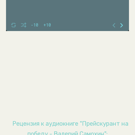
-10
+10
Рецензия к аудиокниге "Прейскурант на
победу - Валерий Самохин":